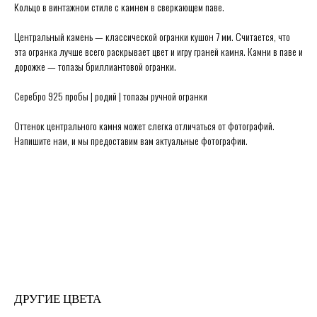
Кольцо в винтажном стиле с камнем в сверкающем паве.
Центральный камень — классической огранки кушон 7 мм. Считается, что
эта огранка лучше всего раскрывает цвет и игру граней камня. Камни в паве и
дорожке — топазы бриллиантовой огранки.
Серебро 925 пробы | родий | топазы ручной огранки
Оттенок центрального камня может слегка отличаться от фотографий.
Напишите нам, и мы предоставим вам актуальные фотографии.
Secrets в Москве:
Сытинский переулок 8/2
Каждый день 11:00 ~ 21:00
+7 (926) 231-20-26
+7 (925) 023-90-47
hello@secrets-jewelry.ru
ДРАГОЦЕННОСТИ
ПРОГРАММА ЛОЯЛЬНОСТИ
КОЛЬЦА
ЗАРЕГИСТРИРОВАТЬСЯ
СЕРЬГИ
ГДЕ КУПИТЬ
КОЛЬЕ
ПРАВИЛА ПРОДАЖИ
МЕДАЛЬОНЫ
ПОЛИТИКА ОБРАБОТКИ
БРАСЛЕТЫ
ПЕРСОНАЛЬНЫХ ДАННЫХ
БРОШИ
БЛОГ О ДРАГОЦЕННОСТЯХ
ПОМОЛВКА И СВАДЬБА
ПОДАРОЧНЫЙ СЕРТИФИКАТ
ДРУГИЕ ЦВЕТА
ИСЧЕЗАЮЩИЙ ВИД
© Secrets,
2026