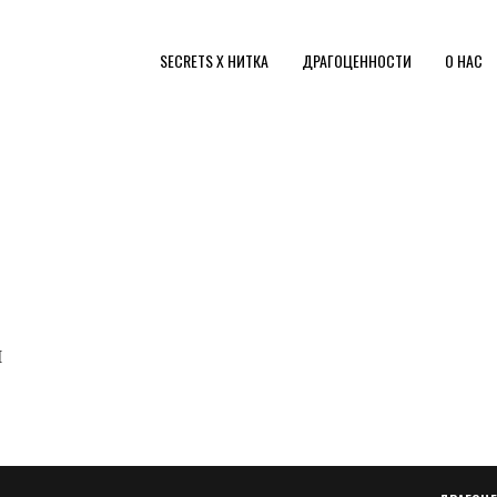
SECRETS X НИТКА
ДРАГОЦЕННОСТИ
О НАС
И
ДРАГОЦЕННОСТИ
КОЛЬЦА
СЕРЬГИ
КОЛЬЕ