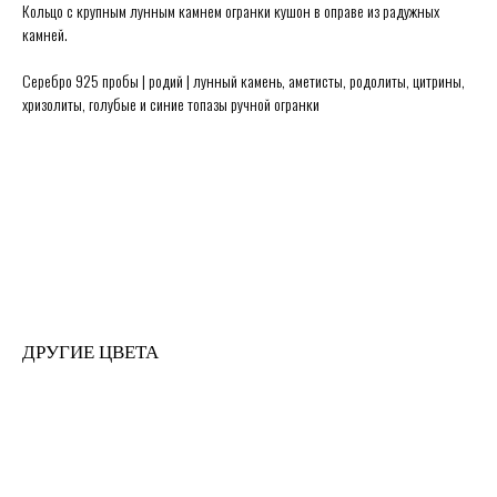
Кольцо с крупным лунным камнем огранки кушон в оправе из радужных
камней.
Серебро 925 пробы | родий | лунный камень, аметисты, родолиты, цитрины,
хризолиты, голубые и синие топазы ручной огранки
Secrets в Москве:
Сытинский переулок 8/2
Каждый день 11:00 ~ 21:00
+7 (926) 231-20-26
+7 (925) 023-90-47
hello@secrets-jewelry.ru
ДРАГОЦЕННОСТИ
ПРОГРАММА ЛОЯЛЬНОСТИ
КОЛЬЦА
ЗАРЕГИСТРИРОВАТЬСЯ
СЕРЬГИ
ГДЕ КУПИТЬ
КОЛЬЕ
ПРАВИЛА ПРОДАЖИ
МЕДАЛЬОНЫ
ПОЛИТИКА ОБРАБОТКИ
БРАСЛЕТЫ
ПЕРСОНАЛЬНЫХ ДАННЫХ
ДРУГИЕ ЦВЕТА
БРОШИ
БЛОГ О ДРАГОЦЕННОСТЯХ
ПОМОЛВКА И СВАДЬБА
ПОДАРОЧНЫЙ СЕРТИФИКАТ
ИСЧЕЗАЮЩИЙ ВИД
© Secrets,
2026