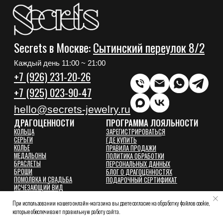
+7 (925) 023-90-47
hello@secrets-jewelry.ru
ДРАГОЦЕННОСТИ
ПРОГРАММА ЛОЯЛЬНОСТИ
КОЛЬЦА
ЗАРЕГИСТРИРОВАТЬСЯ
СЕРЬГИ
ГДЕ КУПИТЬ
КОЛЬЕ
ПРАВИЛА ПРОДАЖИ
МЕДАЛЬОНЫ
ПОЛИТИКА ОБРАБОТКИ
БРАСЛЕТЫ
ПЕРСОНАЛЬНЫХ ДАННЫХ
БРОШИ
БЛОГ О ДРАГОЦЕННОСТЯХ
ПОМОЛВКА И СВАДЬБА
ПОДАРОЧНЫЙ СЕРТИФИКАТ
ИСЧЕЗАЮЩИЙ ВИД
© Secrets,
2026
При использовании нашего онлайн-магазина вы даете согласие на обработку файлов cookie,
которые обеспечивают правильную работу сайта.