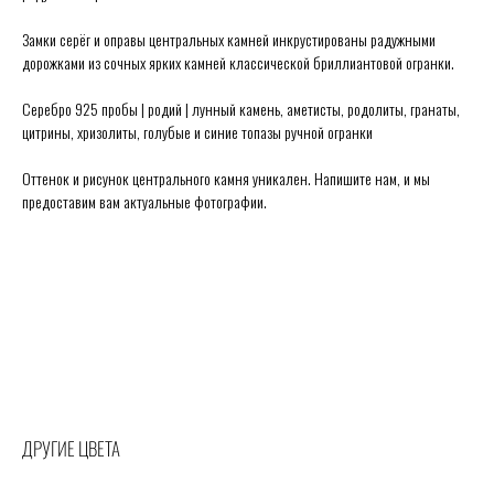
Замки серёг и оправы центральных камней инкрустированы радужными
дорожками из сочных ярких камней классической бриллиантовой огранки.
Серебро 925 пробы | родий | лунный камень, аметисты, родолиты, гранаты,
цитрины, хризолиты, голубые и синие топазы ручной огранки
Оттенок и рисунок центрального камня уникален. Напишите нам, и мы
предоставим вам актуальные фотографии.
Secrets в Москве:
Сытинский переулок 8/2
Каждый день 11:00 ~ 21:00
+7 (926) 231-20-26
+7 (925) 023-90-47
hello@secrets-jewelry.ru
ДРАГОЦЕННОСТИ
ПРОГРАММА ЛОЯЛЬНОСТИ
КОЛЬЦА
ЗАРЕГИСТРИРОВАТЬСЯ
СЕРЬГИ
ГДЕ КУПИТЬ
КОЛЬЕ
ПРАВИЛА ПРОДАЖИ
МЕДАЛЬОНЫ
ПОЛИТИКА ОБРАБОТКИ
БРАСЛЕТЫ
ПЕРСОНАЛЬНЫХ ДАННЫХ
БРОШИ
БЛОГ О ДРАГОЦЕННОСТЯХ
ПОМОЛВКА И СВАДЬБА
ПОДАРОЧНЫЙ СЕРТИФИКАТ
ДРУГИЕ ЦВЕТА
ИСЧЕЗАЮЩИЙ ВИД
© Secrets,
2026