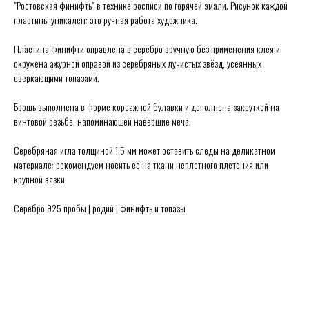
"Ростовская финифть" в технике росписи по горячей эмали. Рисунок каждой
пластины уникален: это ручная работа художника.
Пластина финифти оправлена в серебро вручную без применения клея и
окружена ажурной оправой из серебряных лучистых звёзд, усеянных
сверкающими топазами.
Secrets в Москве:
Сытинский переулок 8/2
Брошь выполнена в форме корсажной булавки и дополнена закруткой на
винтовой резьбе, напоминающей навершие меча.
Каждый день 11:00 ~ 21:00
+7 (926) 231-20-26
+7 (925) 023-90-47
Серебряная игла толщиной 1,5 мм может оставить следы на деликатном
материале: рекомендуем носить её на ткани неплотного плетения или
hello@secrets-jewelry.ru
ДРАГОЦЕННОСТИ
ПРОГРАММА ЛОЯЛЬНОСТИ
крупной вязки.
КОЛЬЦА
ЗАРЕГИСТРИРОВАТЬСЯ
СЕРЬГИ
ГДЕ КУПИТЬ
КОЛЬЕ
ПРАВИЛА ПРОДАЖИ
Серебро 925 пробы | родий | финифть и топазы
МЕДАЛЬОНЫ
ПОЛИТИКА ОБРАБОТКИ
БРАСЛЕТЫ
ПЕРСОНАЛЬНЫХ ДАННЫХ
БРОШИ
БЛОГ О ДРАГОЦЕННОСТЯХ
ПОМОЛВКА И СВАДЬБА
ПОДАРОЧНЫЙ СЕРТИФИКАТ
ИСЧЕЗАЮЩИЙ ВИД
© Secrets,
2026