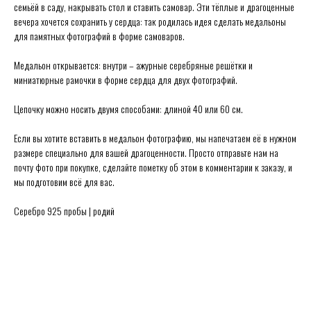
семьёй в саду, накрывать стол и ставить самовар. Эти тёплые и драгоценные
вечера хочется сохранить у сердца: так родилась идея сделать медальоны
для памятных фотографий в форме самоваров.
Медальон открывается: внутри – ажурные серебряные решётки и
миниатюрные рамочки в форме сердца для двух фотографий.
Secrets в Москве:
Сытинский переулок 8/2
Цепочку можно носить двумя способами: длиной 40 или 60 см.
Каждый день 11:00 ~ 21:00
+7 (926) 231-20-26
Если вы хотите вставить в медальон фотографию, мы напечатаем её в нужном
+7 (925) 023-90-47
размере специально для вашей драгоценности. Просто отправьте нам на
почту фото при покупке, сделайте пометку об этом в комментарии к заказу, и
hello@secrets-jewelry.ru
ДРАГОЦЕННОСТИ
ПРОГРАММА ЛОЯЛЬНОСТИ
мы подготовим всё для вас.
КОЛЬЦА
ЗАРЕГИСТРИРОВАТЬСЯ
СЕРЬГИ
ГДЕ КУПИТЬ
КОЛЬЕ
ПРАВИЛА ПРОДАЖИ
Серебро 925 пробы | родий
МЕДАЛЬОНЫ
ПОЛИТИКА ОБРАБОТКИ
БРАСЛЕТЫ
ПЕРСОНАЛЬНЫХ ДАННЫХ
БРОШИ
БЛОГ О ДРАГОЦЕННОСТЯХ
ПОМОЛВКА И СВАДЬБА
ПОДАРОЧНЫЙ СЕРТИФИКАТ
ИСЧЕЗАЮЩИЙ ВИД
© Secrets,
2026