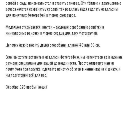
семьёй в саду, накрывать стол и ставить самовар. Эти тёплые и драгоценные
вечера хочется сохранить у сердца: так родилась идея сделать медальоны
для памятных фотографий в форме самоваров.
Медальон открывается: внутри – ажурные серебряные решётки и
миниатюрные рамочки в форме сердца для двух фотографий.
Secrets в Москве:
Сытинский переулок 8/2
Цепочку можно носить двумя способами: длиной 40 или 60 см.
Каждый день 11:00 ~ 21:00
+7 (926) 231-20-26
Если вы хотите вставить в медальон фотографию, мы напечатаем её в нужном
+7 (925) 023-90-47
размере специально для вашей драгоценности. Просто отправьте нам на
почту фото при покупке, сделайте пометку об этом в комментарии к заказу, и
hello@secrets-jewelry.ru
ДРАГОЦЕННОСТИ
ПРОГРАММА ЛОЯЛЬНОСТИ
мы подготовим всё для вас.
КОЛЬЦА
ЗАРЕГИСТРИРОВАТЬСЯ
СЕРЬГИ
ГДЕ КУПИТЬ
КОЛЬЕ
ПРАВИЛА ПРОДАЖИ
Серебро 925 пробы | родий
МЕДАЛЬОНЫ
ПОЛИТИКА ОБРАБОТКИ
БРАСЛЕТЫ
ПЕРСОНАЛЬНЫХ ДАННЫХ
БРОШИ
БЛОГ О ДРАГОЦЕННОСТЯХ
ПОМОЛВКА И СВАДЬБА
ПОДАРОЧНЫЙ СЕРТИФИКАТ
ИСЧЕЗАЮЩИЙ ВИД
© Secrets,
2026