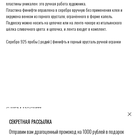
пластины уникален: это ручная работа художника.
Secrets в Москве:
Сытинский переулок 8/2
Пластина финифти оправлена в серебро вручную без применения клея и
окружена венком из горного хрусталя, огранённого в форме капель.
Каждый день 11:00 ~ 21:00
+7 (926) 231-20-26
Подвеску можно носить на цепочке или на ленте-чокере из итальянского
шёлка сливочного цвета: и цепочка, и лента входят в комплект.
+7 (925) 023-90-47
hello@secrets-jewelry.ru
Серебро 925 пробы | родий | финифть и горный хрусталь ручной огранки
ДРАГОЦЕННОСТИ
ПРОГРАММА ЛОЯЛЬНОСТИ
КОЛЬЦА
ЗАРЕГИСТРИРОВАТЬСЯ
СЕРЬГИ
ГДЕ КУПИТЬ
КОЛЬЕ
ПРАВИЛА ПРОДАЖИ
МЕДАЛЬОНЫ
ПОЛИТИКА ОБРАБОТКИ
БРАСЛЕТЫ
ПЕРСОНАЛЬНЫХ ДАННЫХ
БРОШИ
БЛОГ О ДРАГОЦЕННОСТЯХ
ПОМОЛВКА И СВАДЬБА
ПОДАРОЧНЫЙ СЕРТИФИКАТ
ИСЧЕЗАЮЩИЙ ВИД
© Secrets,
2026
С ЧЕМ НОСИТЬ
СЕКРЕТНАЯ РАССЫЛКА
Отправим вам драгоценный промокод на 1000 рублей в подарок