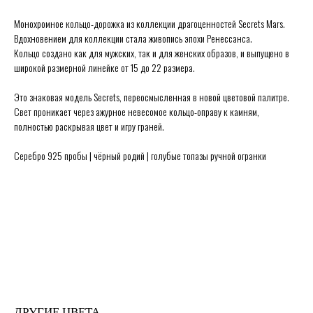
Монохромное кольцо-дорожка из коллекции драгоценностей Secrets Mars.
Вдохновением для коллекции стала живопись эпохи Ренессанса.
Кольцо создано как для мужских, так и для женских образов, и выпущено в
широкой размерной линейке от 15 до 22 размера.
Это знаковая модель Secrets, переосмысленная в новой цветовой палитре.
Свет проникает через ажурное невесомое кольцо-оправу к камням,
полностью раскрывая цвет и игру граней.
Серебро 925 пробы | чёрный родий | голубые топазы ручной огранки
Secrets в Москве:
Сытинский переулок 8/2
Каждый день 11:00 ~ 21:00
+7 (926) 231-20-26
+7 (925) 023-90-47
hello@secrets-jewelry.ru
ДРАГОЦЕННОСТИ
ПРОГРАММА ЛОЯЛЬНОСТИ
КОЛЬЦА
ЗАРЕГИСТРИРОВАТЬСЯ
СЕРЬГИ
ГДЕ КУПИТЬ
КОЛЬЕ
ПРАВИЛА ПРОДАЖИ
МЕДАЛЬОНЫ
ПОЛИТИКА ОБРАБОТКИ
БРАСЛЕТЫ
ПЕРСОНАЛЬНЫХ ДАННЫХ
БРОШИ
БЛОГ О ДРАГОЦЕННОСТЯХ
ПОМОЛВКА И СВАДЬБА
ПОДАРОЧНЫЙ СЕРТИФИКАТ
ИСЧЕЗАЮЩИЙ ВИД
ДРУГИЕ ЦВЕТА