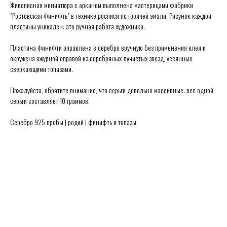
Живописная миниатюра с арканом выполнена мастерицами фабрики
"Ростовская финифть" в технике росписи по горячей эмали. Рисунок каждой
пластины уникален: это ручная работа художника.
Пластина финифти оправлена в серебро вручную без применения клея и
Secrets в Москве:
Сытинский переулок 8/2
окружена ажурной оправой из серебряных лучистых звёзд, усеянных
Каждый день 11:00 ~ 21:00
сверкающими топазами.
+7 (926) 231-20-26
+7 (925) 023-90-47
Пожалуйста, обратите внимание, что серьги довольно массивные: вес одной
hello@secrets-jewelry.ru
серьги составляет 10 граммов.
ДРАГОЦЕННОСТИ
ПРОГРАММА ЛОЯЛЬНОСТИ
КОЛЬЦА
ЗАРЕГИСТРИРОВАТЬСЯ
Серебро 925 пробы | родий | финифть и топазы
СЕРЬГИ
ГДЕ КУПИТЬ
КОЛЬЕ
ПРАВИЛА ПРОДАЖИ
МЕДАЛЬОНЫ
ПОЛИТИКА ОБРАБОТКИ
БРАСЛЕТЫ
ПЕРСОНАЛЬНЫХ ДАННЫХ
БРОШИ
БЛОГ О ДРАГОЦЕННОСТЯХ
ПОМОЛВКА И СВАДЬБА
ПОДАРОЧНЫЙ СЕРТИФИКАТ
ИСЧЕЗАЮЩИЙ ВИД
© Secrets,
2026