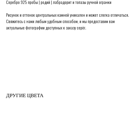
Серебро 925 пробы | родий | лабрадорит и топазы ручной огранки
Рисунок и оттенок центральных камней уникален и может слегка отличаться.
Свяжитесь с нами любым удобным способом, и мы предоставим вам
актуальные фотографии доступных к заказу серёг.
Secrets в Москве:
Сытинский переулок 8/2
Каждый день 11:00 ~ 21:00
+7 (926) 231-20-26
+7 (925) 023-90-47
hello@secrets-jewelry.ru
ДРАГОЦЕННОСТИ
ПРОГРАММА ЛОЯЛЬНОСТИ
КОЛЬЦА
ЗАРЕГИСТРИРОВАТЬСЯ
СЕРЬГИ
ГДЕ КУПИТЬ
КОЛЬЕ
ПРАВИЛА ПРОДАЖИ
МЕДАЛЬОНЫ
ПОЛИТИКА ОБРАБОТКИ
БРАСЛЕТЫ
ПЕРСОНАЛЬНЫХ ДАННЫХ
ДРУГИЕ ЦВЕТА
БРОШИ
БЛОГ О ДРАГОЦЕННОСТЯХ
ПОМОЛВКА И СВАДЬБА
ПОДАРОЧНЫЙ СЕРТИФИКАТ
ИСЧЕЗАЮЩИЙ ВИД
© Secrets,
2026