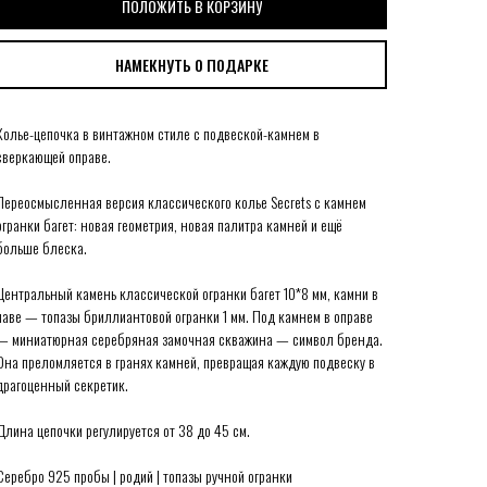
ПОЛОЖИТЬ В КОРЗИНУ
НАМЕКНУТЬ О ПОДАРКЕ
Колье-цепочка в винтажном стиле с подвеской-камнем в
сверкающей оправе.
Переосмысленная версия классического колье Secrets с камнем
огранки багет: новая геометрия, новая палитра камней и ещё
больше блеска.
Центральный камень классической огранки багет 10*8 мм, камни в
паве — топазы бриллиантовой огранки 1 мм. Под камнем в оправе
— миниатюрная серебряная замочная скважина — символ бренда.
Она преломляется в гранях камней, превращая каждую подвеску в
драгоценный секретик.
Длина цепочки регулируется от 38 до 45 см.
Серебро 925 пробы | родий | топазы ручной огранки